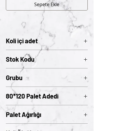
Sepete Ekle
Koli içi adet
12
Stok Kodu
301
Grubu
03
80*120 Palet Adedi
60
Palet Ağırlığı
396