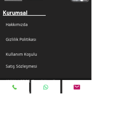
Kurumsal
Hakkımızda
Gizlilik Politikası
Kullanım Koşulu
Satış Sözleşmesi
KVKK / GDPR Genel Kuralları
KVKK / GDPR Bilgileri
Bize Ulaşın
Dayıoğlu Mah.Yıkıköprü