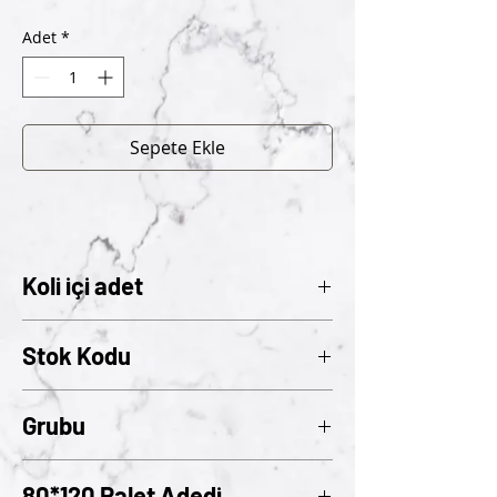
Adet
*
Sepete Ekle
Koli içi adet
20
Stok Kodu
260
Grubu
02
80*120 Palet Adedi