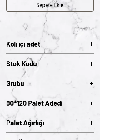
Sepete Ekle
Koli içi adet
1
Stok Kodu
128
Grubu
01
80*120 Palet Adedi
144
Palet Ağırlığı
480 Kg