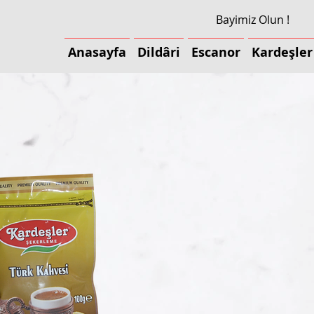
Bayimiz Olun !
Anasayfa
Dildâri
Escanor
Kardeşler
Anasayfa
Dildâri
Escanor
Kardeşler