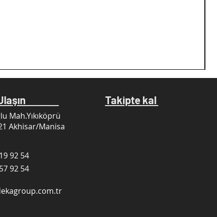
e Ulaşın
Takipte kal
lu Mah.Yıkıköprü
21 Akhisar/Manisa
19 92 54
57 92 54
dekagroup.com.tr