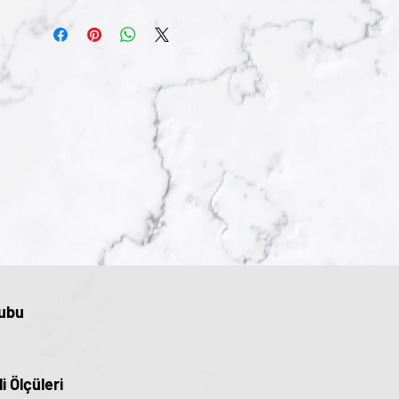
ubu
li Ölçüleri