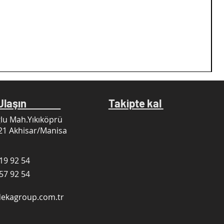
e Ulaşın
Takipte kal
lu Mah.Yıkıköprü
21 Akhisar/Manisa
19 92 54
57 92 54
dekagroup.com.tr