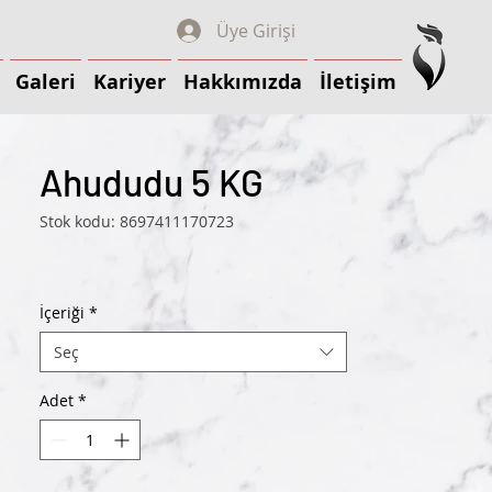
Üye Girişi
Galeri
Kariyer
Hakkımızda
İletişim
Galeri
Kariyer
Hakkımızda
İletişim
Ahududu 5 KG
Stok kodu: 8697411170723
İçeriği
*
Seç
Adet
*