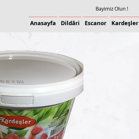
Bayimiz Olun !
Anasayfa
Dildâri
Escanor
Kardeşler
Anasayfa
Dildâri
Escanor
Kardeşler