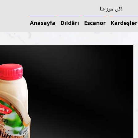
كن موزعنا!
Anasayfa
Dildâri
Escanor
Kardeşler
Anasayfa
Dildâri
Escanor
Kardeşler