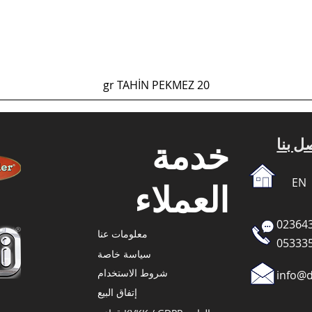
العرض السريع
20 gr TAHİN PEKMEZ
خدمة
EN
العملاء
023643
معلومات عنا
053335
سياسة خاصة
شروط الاستخدام
info@
إتفاق البيع