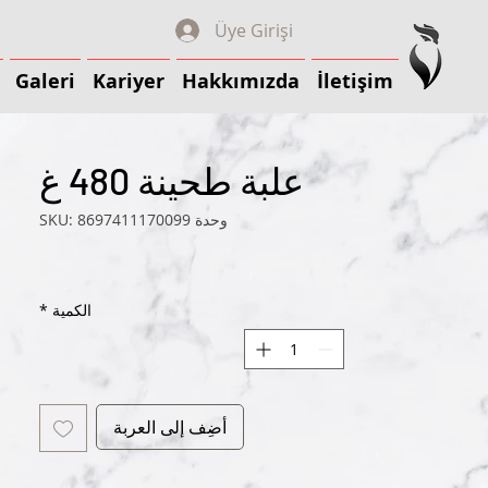
Üye Girişi
Galeri
Kariyer
Hakkımızda
İletişim
Galeri
Kariyer
Hakkımızda
İletişim
علبة طحينة 480 غ
وحدة SKU: 8697411170099
الكمية
*
أضِف إلى العربة