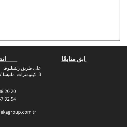
ابق متابعًا
اتصل بنا
على طريق زيتينليوفا
3. كيلومترات
مانيسا /
8 20 20
7 92 54
dekagroup.com.tr