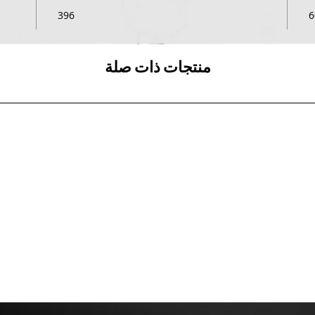
396
6
منتجات ذات صلة