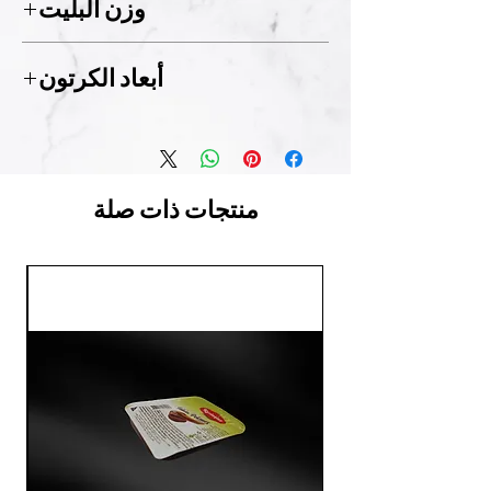
وزن البليت
x
أبعاد الكرتون
x
منتجات ذات صلة