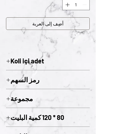
أضِف إلى العربة
Koli içi adet
2
رمز السهم
511
مجموعة
05
80 * 120 كمية البليت
x