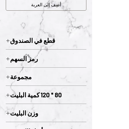
أضِف إلى العربة
قطع في الصندوق
واحد
رمز السهم
121
مجموعة
01
80 * 120 كمية البليت
144
وزن البليت
480 كجم