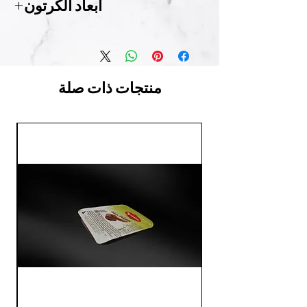
أبعاد الكرتون
31 سم × 21.5 سم × 6.5 سم
منتجات ذات صلة