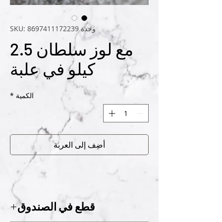
وحدة SKU: 8697411172239
مع لوز سلطان 2.5
كيلو في علبة
الكمية
*
أضِف إلى العربة
قطع في الصندوق