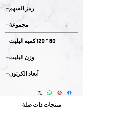
واحد
رمز السهم
129
مجموعة
01
80 * 120 كمية البليت
144
وزن البليت
480 كجم
أبعاد الكرتون
31 سم × 21.5 سم × 6.5 سم
منتجات ذات صلة